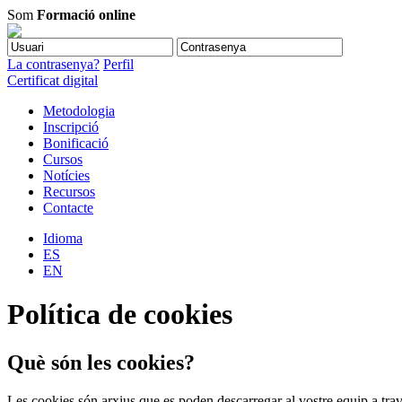
Som
Formació online
La contrasenya?
Perfil
Certificat digital
Metodologia
Inscripció
Bonificació
Cursos
Notícies
Recursos
Contacte
Idioma
ES
EN
Política de cookies
Què són les cookies?
Les cookies són arxius que es poden descarregar al vostre equip a tra