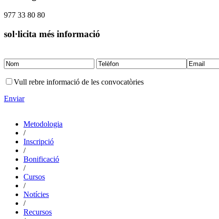
977 33 80 80
sol·licita més informació
Vull rebre informació de les convocatòries
Enviar
Metodologia
/
Inscripció
/
Bonificació
/
Cursos
/
Notícies
/
Recursos