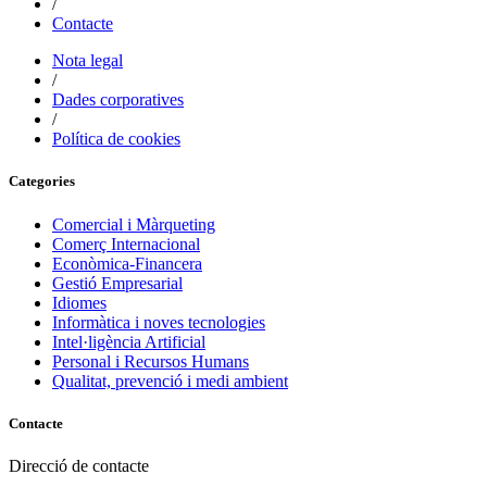
/
Contacte
Nota legal
/
Dades corporatives
/
Política de cookies
Categories
Comercial i Màrqueting
Comerç Internacional
Econòmica-Financera
Gestió Empresarial
Idiomes
Informàtica i noves tecnologies
Intel·ligència Artificial
Personal i Recursos Humans
Qualitat, prevenció i medi ambient
Contacte
Direcció de contacte