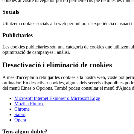
cookies al vostre navegador pot no permetre l'ús ple de totes les funcio
Socials
Utilitzem cookies socials a la web per millorar l'experiència d'usuari i f
Publicitaries
Les cookies publicitaries són una categoria de cookies que utilitzem al
optimització de campanyes i anàlisi.
Desactivació i eliminació de cookies
A més d'acceptar o rebutjar les cookies a la nostra web, vostè pot perme
ordinador. En desactivar cookies, alguns dels serveis disponibles podri
del menú Eines o Opcions. També podeu consultar el menú d'Ajuda de
Microsoft Internet Explorer o Microsoft Edge
Mozilla Firefox
Chrome
Safari
Opera
Tens algun dubte?