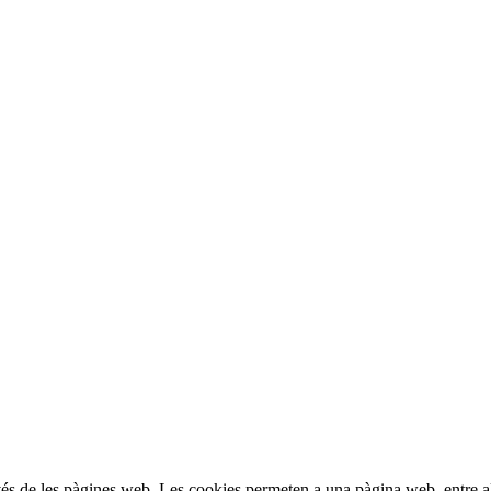
vés de les pàgines web. Les cookies permeten a una pàgina web, entre a