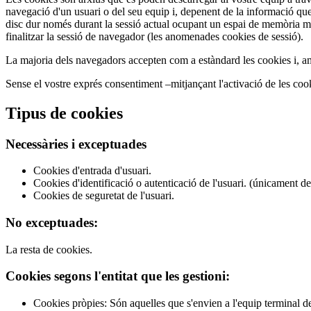
navegació d'un usuari o del seu equip i, depenent de la informació que 
disc dur només durant la sessió actual ocupant un espai de memòria mín
finalitzar la sessió de navegador (les anomenades cookies de sessió).
La majoria dels navegadors accepten com a estàndard les cookies i, a
Sense el vostre exprés consentiment –mitjançant l'activació de les co
Tipus de cookies
Necessàries i exceptuades
Cookies d'entrada d'usuari.
Cookies d'identificació o autenticació de l'usuari. (únicament de
Cookies de seguretat de l'usuari.
No exceptuades:
La resta de cookies.
Cookies segons l'entitat que les gestioni:
Cookies pròpies: Són aquelles que s'envien a l'equip terminal de l