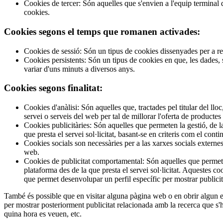
Cookies de tercer: Són aquelles que s'envien a l'equip terminal de
cookies.
Cookies segons el temps que romanen activades:
Cookies de sessió: Són un tipus de cookies dissenyades per a r
Cookies persistents: Són un tipus de cookies en que, les dades,
variar d'uns minuts a diversos anys.
Cookies segons finalitat:
Cookies d'anàlisi: Són aquelles que, tractades pel titular del lloc,
servei o serveis del web per tal de millorar l'oferta de productes
Cookies publicitàries: Són aquelles que permeten la gestió, de la
que presta el servei sol·licitat, basant-se en criteris com el cont
Cookies socials son necessàries per a las xarxes socials externes
web.
Cookies de publicitat comportamental: Són aquelles que permeten 
plataforma des de la que presta el servei sol·licitat. Aquestes
que permet desenvolupar un perfil específic per mostrar publici
També és possible que en visitar alguna pàgina web o en obrir algun em
per mostrar posteriorment publicitat relacionada amb la recerca que s'
quina hora es veuen, etc.