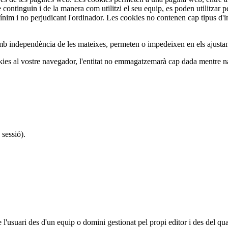
continguin i de la manera com utilitzi el seu equip, es poden utilitzar p
im i no perjudicant l'ordinador. Les cookies no contenen cap tipus d'inf
mb independència de les mateixes, permeten o impedeixen en els ajusta
okies al vostre navegador, l'entitat no emmagatzemarà cap dada mentre 
 sessió).
'usuari des d'un equip o domini gestionat pel propi editor i des del qual e