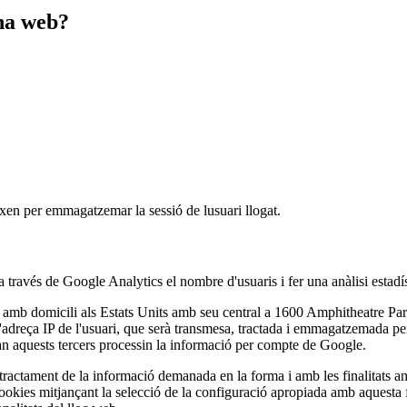
ina web?
xen per emmagatzemar la sessió de lusuari llogat.
 a través de Google Analytics el nombre d'usuaris i fer una anàlisi estadís
. amb domicili als Estats Units amb seu central a 1600 Amphitheatre Pa
a l'adreça IP de l'usuari, que serà transmesa, tractada i emmagatzemada 
uan aquests tercers processin la informació per compte de Google.
 tractament de la informació demanada en la forma i amb les finalitats a
cookies mitjançant la selecció de la configuració apropiada amb aquesta 