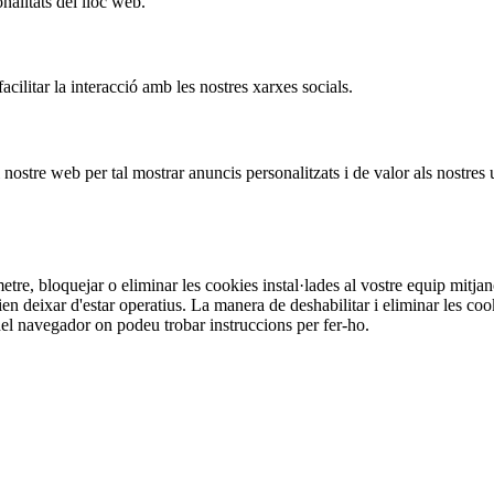
nalitats del lloc web.
acilitar la interacció amb les nostres xarxes socials.
 nostre web per tal mostrar anuncis personalitzats i de valor als nostres 
tre, bloquejar o eliminar les cookies instal·lades al vostre equip mitjan
en deixar d'estar operatius. La manera de deshabilitar i eliminar les co
l navegador on podeu trobar instruccions per fer-ho.