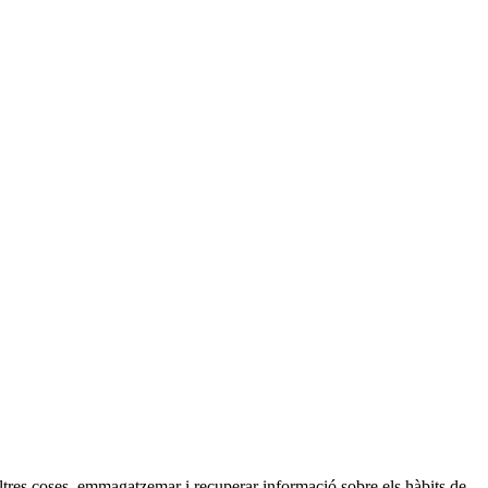
ltres coses, emmagatzemar i recuperar informació sobre els hàbits de