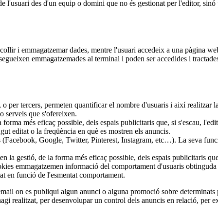
 l'usuari des d'un equip o domini que no és gestionat per l'editor, sinó p
ecollir i emmagatzemar dades, mentre l'usuari accedeix a una pàgina we
 segueixen emmagatzemades al terminal i poden ser accedides i tractades 
 o per tercers, permeten quantificar el nombre d'usuaris i així realitzar la 
 o serveis que s'ofereixen.
 forma més eficaç possible, dels espais publicitaris que, si s'escau, l'ed
ingut editat o la freqüència en què es mostren els anuncis.
 (Facebook, Google, Twitter, Pinterest, Instagram, etc…). La seva funció 
la gestió, de la forma més eficaç possible, dels espais publicitaris que,
 cookies emmagatzemen informació del comportament d'usuaris obtinguda a
tat en funció de l'esmentat comportament.
ail on es publiqui algun anunci o alguna promoció sobre determinats pro
hagi realitzat, per desenvolupar un control dels anuncis en relació, pe