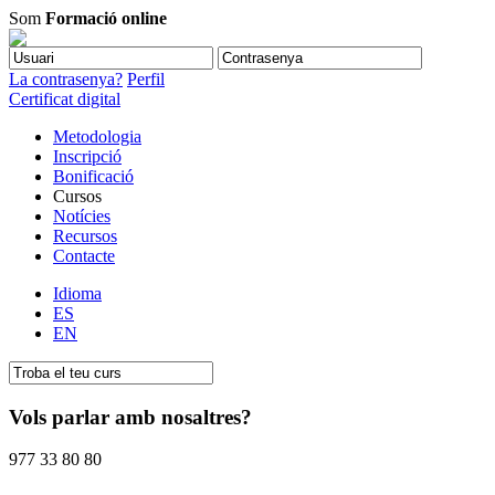
Som
Formació online
La contrasenya?
Perfil
Certificat digital
Metodologia
Inscripció
Bonificació
Cursos
Notícies
Recursos
Contacte
Idioma
ES
EN
Vols parlar amb nosaltres?
977 33 80 80