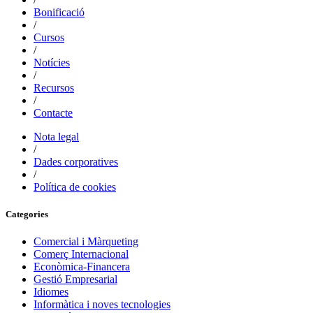
Bonificació
/
Cursos
/
Notícies
/
Recursos
/
Contacte
Nota legal
/
Dades corporatives
/
Política de cookies
Categories
Comercial i Màrqueting
Comerç Internacional
Econòmica-Financera
Gestió Empresarial
Idiomes
Informàtica i noves tecnologies