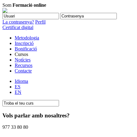
Som
Formació online
La contrasenya?
Perfil
Certificat digital
Metodologia
Inscripció
Bonificació
Cursos
Notícies
Recursos
Contacte
Idioma
ES
EN
Vols parlar amb nosaltres?
977 33 80 80