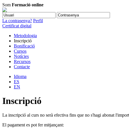
Som
Formació online
La contrasenya?
Perfil
Certificat digital
Metodologia
Inscripció
Bonificació
Cursos
Notícies
Recursos
Contacte
Idioma
ES
EN
Inscripció
La inscripció al curs no serà efectiva fins que no s'hagi abonat l'import
El pagament es pot fer mitjançant: