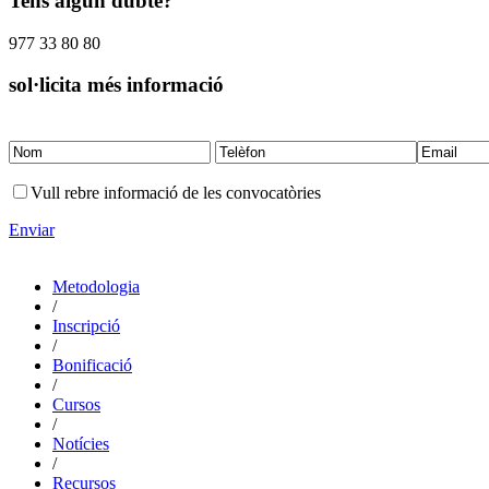
Tens algun dubte?
977 33 80 80
sol·licita més informació
Vull rebre informació de les convocatòries
Enviar
Metodologia
/
Inscripció
/
Bonificació
/
Cursos
/
Notícies
/
Recursos