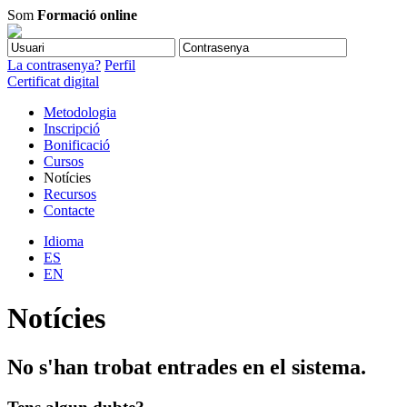
Som
Formació online
La contrasenya?
Perfil
Certificat digital
Metodologia
Inscripció
Bonificació
Cursos
Notícies
Recursos
Contacte
Idioma
ES
EN
Notícies
No s'han trobat entrades en el sistema.