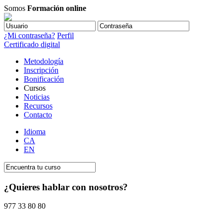
Somos
Formación online
¿Mi contraseña?
Perfil
Certificado digital
Metodología
Inscripción
Bonificación
Cursos
Noticias
Recursos
Contacto
Idioma
CA
EN
¿Quieres hablar con nosotros?
977 33 80 80